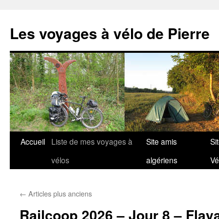
Aller
au
Les voyages à vélo de Pierre
contenu
Accueil
Liste de mes voyages à
Site amis
Si
vélos
algériens
Vé
←
Articles plus anciens
Railcoop 2026 – Jour 8 – Flay