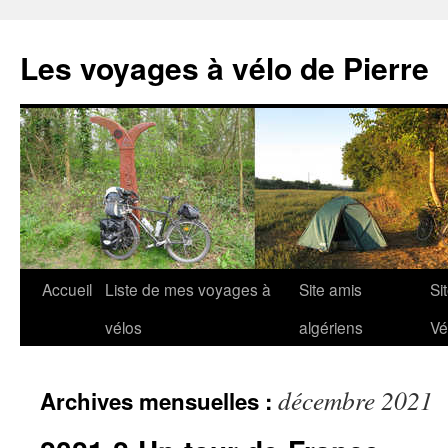
Aller
au
Les voyages à vélo de Pierre
contenu
Accueil
Liste de mes voyages à
Site amis
Si
vélos
algériens
Vé
décembre 2021
Archives mensuelles :