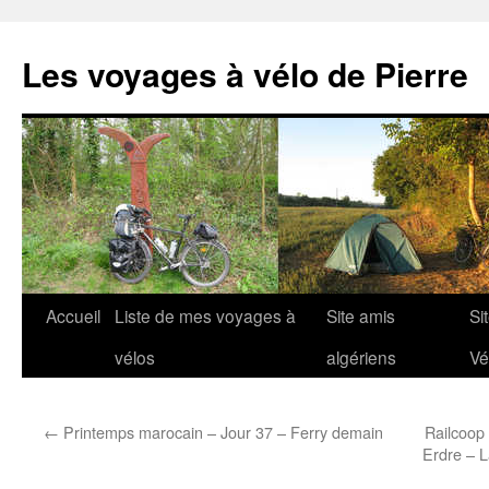
Aller
au
Les voyages à vélo de Pierre
contenu
Accueil
Liste de mes voyages à
Site amis
Si
vélos
algériens
Vé
←
Printemps marocain – Jour 37 – Ferry demain
Railcoop 
Erdre – 