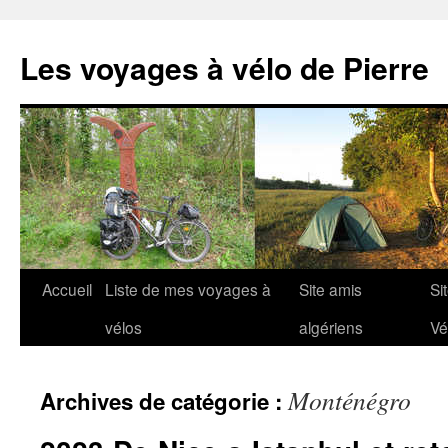
Aller
au
Les voyages à vélo de Pierre
contenu
Accueil
Liste de mes voyages à
Site amis
Si
vélos
algériens
Vé
Monténégro
Archives de catégorie :