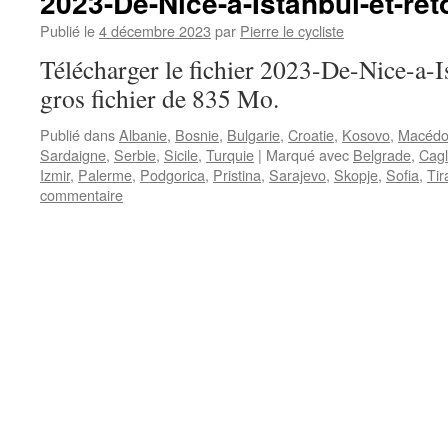
2023-De-Nice-a-Istanbul-et-ret
Publié le
4 décembre 2023
par
Pierre le cycliste
Télécharger le fichier 2023-De-Nice-a-Is
gros fichier de 835 Mo.
Publié dans
Albanie
,
Bosnie
,
Bulgarie
,
Croatie
,
Kosovo
,
Macédo
Sardaigne
,
Serbie
,
Sicile
,
Turquie
|
Marqué avec
Belgrade
,
Cagl
Izmir
,
Palerme
,
Podgorica
,
Pristina
,
Sarajevo
,
Skopje
,
Sofia
,
Tir
commentaire