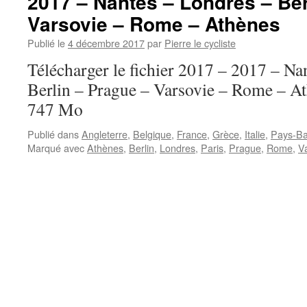
2017 – Nantes – Londres – Ber
Varsovie – Rome – Athènes
Publié le
4 décembre 2017
par
Pierre le cycliste
Télécharger le fichier 2017 – 2017 – Na
Berlin – Prague – Varsovie – Rome – Ath
747 Mo
Publié dans
Angleterre
,
Belgique
,
France
,
Grèce
,
Italie
,
Pays-B
Marqué avec
Athènes
,
Berlin
,
Londres
,
Paris
,
Prague
,
Rome
,
V