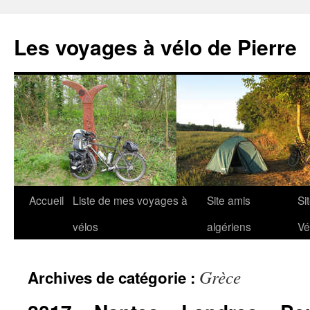
Aller
au
Les voyages à vélo de Pierre
contenu
Accueil
Liste de mes voyages à
Site amis
Si
vélos
algériens
Vé
Grèce
Archives de catégorie :