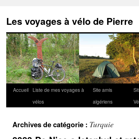
Aller
au
Les voyages à vélo de Pierre
contenu
Accueil
Liste de mes voyages à
Site amis
Si
vélos
algériens
Vé
Turquie
Archives de catégorie :