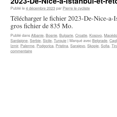
2023-De-Nice-a-Istanbul-et-ret
Publié le
4 décembre 2023
par
Pierre le cycliste
Télécharger le fichier 2023-De-Nice-a-Is
gros fichier de 835 Mo.
Publié dans
Albanie
,
Bosnie
,
Bulgarie
,
Croatie
,
Kosovo
,
Macédo
Sardaigne
,
Serbie
,
Sicile
,
Turquie
|
Marqué avec
Belgrade
,
Cagl
Izmir
,
Palerme
,
Podgorica
,
Pristina
,
Sarajevo
,
Skopje
,
Sofia
,
Tir
commentaire