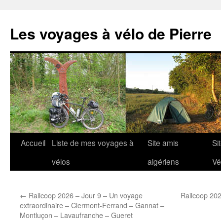
Aller
au
Les voyages à vélo de Pierre
contenu
Accueil
Liste de mes voyages à
Site amis
Si
vélos
algériens
Vé
←
Railcoop 2026 – Jour 9 – Un voyage
Railcoop 202
extraordinaire – Clermont-Ferrand – Gannat –
Montluçon – Lavaufranche – Gueret