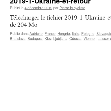
2019-1-Ukraine-et-retour
Publié le
4 décembre 2019
par
Pierre le cycliste
Télécharger le fichier 2019-1-Ukraine-et-
de 204 Mo
Publié dans
Autriche
,
France
,
Hongrie
,
Italie
,
Pologne
,
Slovaqui
Bratislava
,
Budapest
,
Kiev
,
Ljubljana
,
Odessa
,
Vienne
|
Laisser