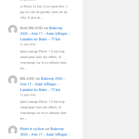
et Pierre l'a fait, il n'a (peut-être !)
pas les clés du paradis, mais sur un
vélo, le prix de…
René BILAND
sur
Railcoop
2026 – Jour 17 – Saint Affrique –
Lamalou les Bains – 75 km
21 juin 2026
Quel courage Pierre ? il fait trop
chaud pour faire des efforts. Je
t'encourage car tu es solitaire dans
tes…
BILAND
sur
Railcoop 2026 –
Jour 17 – Saint Affrique –
Lamalou les Bains – 75 km
21 juin 2026
Quel courage Pierre ? il fait trop
chaud pour faire des efforts. Je
t'encourage car tu es solitaire dans
tes…
Pierre le cycliste
sur
Railcoop
2026 – Jour 17 – Saint Affrique –