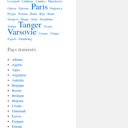
Liverpool
Ljubljana
Londres
Manchester
Paris
Odessa
Palerme
Podgorica
Prague
Pristina
Rabat
Riga
Rome
Sarajevo
Skopje
Sofia
Stockholm
Tanger
Tallinn
Tirana
Varsovie
Vienne
Vilnius
Zagreb
Édimbourg
Pays traversés
Albanie
Algérie
Alpes
Angleterre
Autriche
Belgique
Bosnie
Bretagne
Bulgarie
Croatie
Danemark
Écosse
Espagne
Estonie