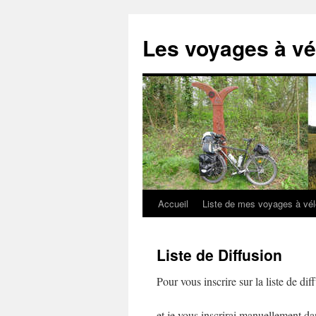
Aller
au
Les voyages à vé
contenu
Accueil
Liste de mes voyages à vé
Liste de Diffusion
Pour vous inscrire sur la liste de dif
et je vous inscrirai manuellement da