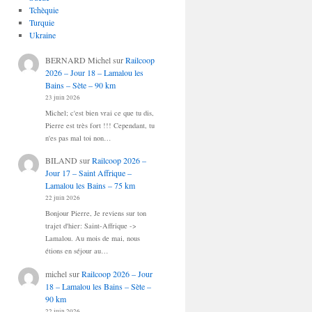
Tchèquie
Turquie
Ukraine
BERNARD Michel
sur
Railcoop
2026 – Jour 18 – Lamalou les
Bains – Sète – 90 km
23 juin 2026
Michel; c'est bien vrai ce que tu dis,
Pierre est très fort !!! Cependant, tu
n'es pas mal toi non…
BILAND
sur
Railcoop 2026 –
Jour 17 – Saint Affrique –
Lamalou les Bains – 75 km
22 juin 2026
Bonjour Pierre, Je reviens sur ton
trajet d'hier: Saint-Affrique ->
Lamalou. Au mois de mai, nous
étions en séjour au…
michel
sur
Railcoop 2026 – Jour
18 – Lamalou les Bains – Sète –
90 km
22 juin 2026