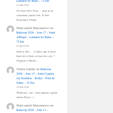
Lamalou les Bains – 75 km
21 juin 2026
J'ai deux litres d'eau ... mais je ne
consomme jamais tout. Je bois
beaucoup à l'étape.
Marie annick Maisonneuve
sur
Railcoop 2026 – Jour 17 – Saint
Affrique – Lamalou les Bains –
75 km
21 juin 2026
Quoi te dire … j’espère que tu peux
boire de la flotte en haut des cols !!
Chapeau à Michel…
Verdon Isabelle
sur
Railcoop
2026 – Jour 15 – Saint Cyprien
sur Dourdou – Rodez – Pont de
Salars – 52 km
19 juin 2026
Téméraire, soit ! mais pudence quand
même Pierre ;-)
Marie annick Maisonneuve
sur
Railcoop 2026 – Jour 13 –