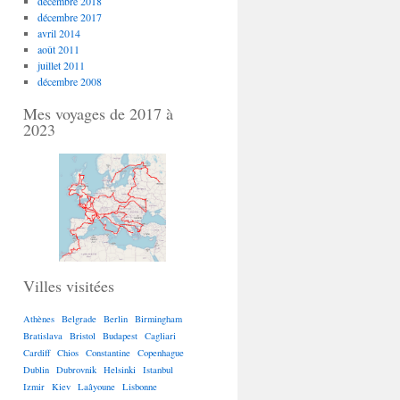
décembre 2018
décembre 2017
avril 2014
août 2011
juillet 2011
décembre 2008
Mes voyages de 2017 à
2023
Villes visitées
Athènes
Belgrade
Berlin
Birmingham
Bratislava
Bristol
Budapest
Cagliari
Cardiff
Chios
Constantine
Copenhague
Dublin
Dubrovnik
Helsinki
Istanbul
Izmir
Kiev
Laâyoune
Lisbonne