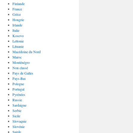
Finlande
France
Grèce
Hongrie
Irlande
Italie
Kosovo
Lettonie
Lituanie
Macédoine du Nord
Maroc
Monténégro
Non classé
Pays de Galles
Pays-Bas
Pologne
Portugal
Pyrénées
Russie
Sardaigne
Serbie
Sicile
Slovaquie
Slovénie
Suède