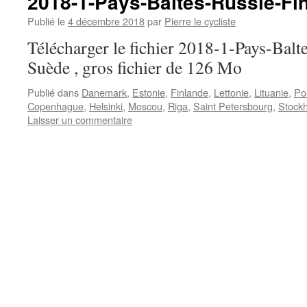
2018-1-Pays-Baltes-Russie-Fi
Publié le
4 décembre 2018
par
Pierre le cycliste
Télécharger le fichier 2018-1-Pays-Balt
Suède , gros fichier de 126 Mo
Publié dans
Danemark
,
Estonie
,
Finlande
,
Lettonie
,
Lituanie
,
Po
Copenhague
,
Helsinki
,
Moscou
,
Riga
,
Saint Petersbourg
,
Stock
Laisser un commentaire