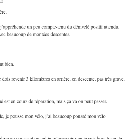
te
ère.
j’appréhende un peu compte-tenu du dénivelé positif attendu,
 avec beaucoup de montées-descentes.
nt bien.
e dois revenir 3 kilomètres en arrière, en descente, pas très grave,
ué est en cours de réparation, mais ça va on peut passer.
e, je pousse mon vélo, j’ai beaucoup poussé mon vélo
dron en poussant quand je m’aperçois que je suis hors-trace, le