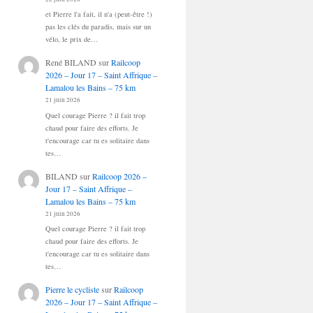
et Pierre l'a fait, il n'a (peut-être !)
pas les clés du paradis, mais sur un
vélo, le prix de…
René BILAND
sur
Railcoop
2026 – Jour 17 – Saint Affrique –
Lamalou les Bains – 75 km
21 juin 2026
Quel courage Pierre ? il fait trop
chaud pour faire des efforts. Je
t'encourage car tu es solitaire dans
tes…
BILAND
sur
Railcoop 2026 –
Jour 17 – Saint Affrique –
Lamalou les Bains – 75 km
21 juin 2026
Quel courage Pierre ? il fait trop
chaud pour faire des efforts. Je
t'encourage car tu es solitaire dans
tes…
Pierre le cycliste
sur
Railcoop
2026 – Jour 17 – Saint Affrique –