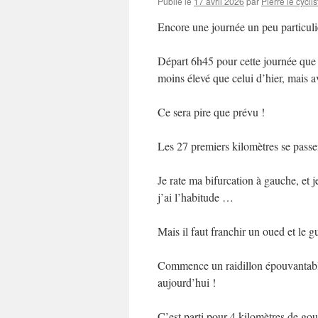
Publié le
17 avril 2026
par
Pierre le cyclis
Encore une journée un peu particuli
Départ 6h45 pour cette journée que 
moins élevé que celui d’hier, mais
Ce sera pire que prévu !
Les 27 premiers kilomètres se passe
Je rate ma bifurcation à gauche, et j
j’ai l’habitude …
Mais il faut franchir un oued et le g
Commence un raidillon épouvantabl
aujourd’hui !
C’est parti pour 4 kilomètres de gou