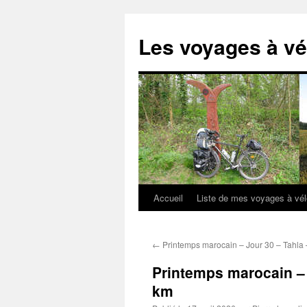
Aller
au
Les voyages à vé
contenu
Accueil
Liste de mes voyages à vé
←
Printemps marocain – Jour 30 – Tahla 
Printemps marocain – 
km