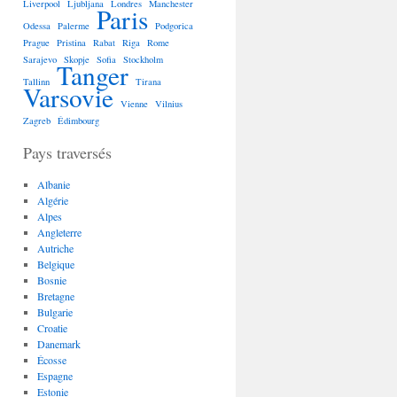
Liverpool
Ljubljana
Londres
Manchester
Paris
Odessa
Palerme
Podgorica
Prague
Pristina
Rabat
Riga
Rome
Sarajevo
Skopje
Sofia
Stockholm
Tanger
Tallinn
Tirana
Varsovie
Vienne
Vilnius
Zagreb
Édimbourg
Pays traversés
Albanie
Algérie
Alpes
Angleterre
Autriche
Belgique
Bosnie
Bretagne
Bulgarie
Croatie
Danemark
Écosse
Espagne
Estonie