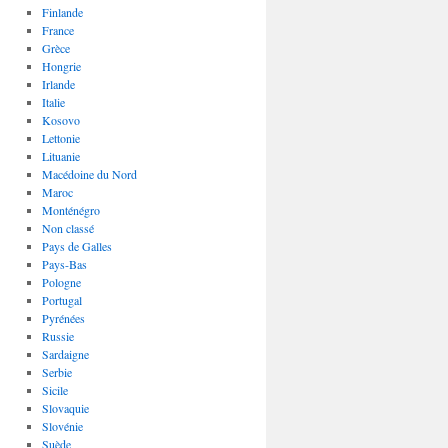
Finlande
France
Grèce
Hongrie
Irlande
Italie
Kosovo
Lettonie
Lituanie
Macédoine du Nord
Maroc
Monténégro
Non classé
Pays de Galles
Pays-Bas
Pologne
Portugal
Pyrénées
Russie
Sardaigne
Serbie
Sicile
Slovaquie
Slovénie
Suède