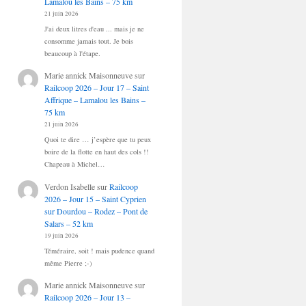
Lamalou les Bains – 75 km
21 juin 2026
J'ai deux litres d'eau ... mais je ne
consomme jamais tout. Je bois
beaucoup à l'étape.
Marie annick Maisonneuve
sur
Railcoop 2026 – Jour 17 – Saint
Affrique – Lamalou les Bains –
75 km
21 juin 2026
Quoi te dire … j’espère que tu peux
boire de la flotte en haut des cols !!
Chapeau à Michel…
Verdon Isabelle
sur
Railcoop
2026 – Jour 15 – Saint Cyprien
sur Dourdou – Rodez – Pont de
Salars – 52 km
19 juin 2026
Téméraire, soit ! mais pudence quand
même Pierre ;-)
Marie annick Maisonneuve
sur
Railcoop 2026 – Jour 13 –