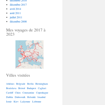
décembre 2018
décembre 2017
avril 2014
août 2011
juillet 2011
décembre 2008
Mes voyages de 2017 à
2023
Villes visitées
Athènes
Belgrade
Berlin
Birmingham
Bratislava
Bristol
Budapest
Cagliari
Cardiff
Chios
Constantine
Copenhague
Dublin
Dubrovnik
Helsinki
Istanbul
Izmir
Kiev
Laâyoune
Lisbonne