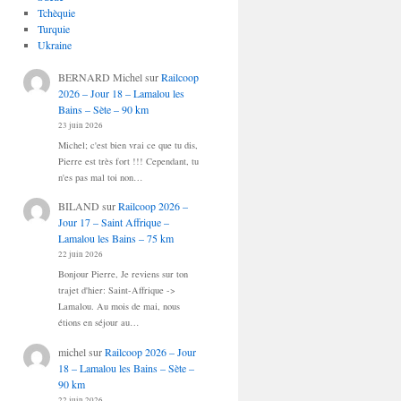
Tchèquie
Turquie
Ukraine
BERNARD Michel
sur
Railcoop
2026 – Jour 18 – Lamalou les
Bains – Sète – 90 km
23 juin 2026
Michel; c'est bien vrai ce que tu dis,
Pierre est très fort !!! Cependant, tu
n'es pas mal toi non…
BILAND
sur
Railcoop 2026 –
Jour 17 – Saint Affrique –
Lamalou les Bains – 75 km
22 juin 2026
Bonjour Pierre, Je reviens sur ton
trajet d'hier: Saint-Affrique ->
Lamalou. Au mois de mai, nous
étions en séjour au…
michel
sur
Railcoop 2026 – Jour
18 – Lamalou les Bains – Sète –
90 km
22 juin 2026