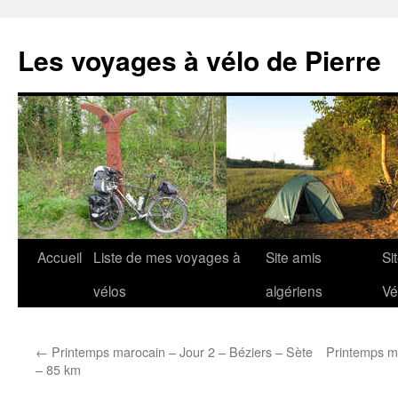
Aller
au
Les voyages à vélo de Pierre
contenu
Accueil
Liste de mes voyages à
Site amis
Si
vélos
algériens
Vé
←
Printemps marocain – Jour 2 – Béziers – Sète
Printemps ma
– 85 km