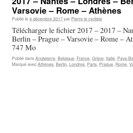
2017 – Nantes – Londres – Ber
Varsovie – Rome – Athènes
Publié le
4 décembre 2017
par
Pierre le cycliste
Télécharger le fichier 2017 – 2017 – Na
Berlin – Prague – Varsovie – Rome – Ath
747 Mo
Publié dans
Angleterre
,
Belgique
,
France
,
Grèce
,
Italie
,
Pays-B
Marqué avec
Athènes
,
Berlin
,
Londres
,
Paris
,
Prague
,
Rome
,
V