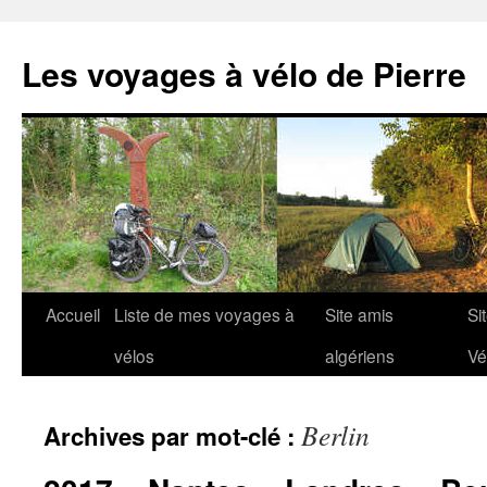
Aller
au
Les voyages à vélo de Pierre
contenu
Accueil
Liste de mes voyages à
Site amis
Si
vélos
algériens
Vé
Berlin
Archives par mot-clé :