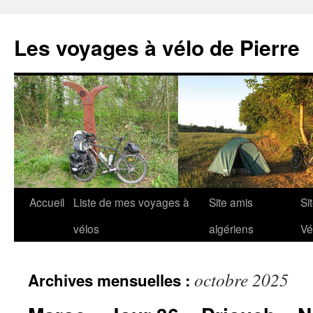
Aller
au
Les voyages à vélo de Pierre
contenu
Accueil
Liste de mes voyages à
Site amis
Si
vélos
algériens
Vé
octobre 2025
Archives mensuelles :