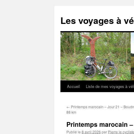
Aller
au
Les voyages à vé
contenu
Accueil
Liste de mes voyages à vé
←
Printemps marocain – Jour 21 – Boudn
88 km
Printemps marocain – 
Publié le
8 avril 2026
par
Pierre le cyclist