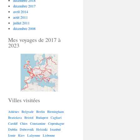
décembre 2018
décembre 2017
avril 2014
août 2011
juillet 2011
décembre 2008
Mes voyages de 2017 à
2023
Villes visitées
Athènes
Belgrade
Berlin
Birmingham
Bratislava
Bristol
Budapest
Cagliari
Cardiff
Chios
Constantine
Copenhague
Dublin
Dubrovnik
Helsinki
Istanbul
Izmir
Kiev
Laâyoune
Lisbonne