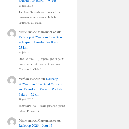
Lamalou les Bains – 75 km
21 juin 2026
J'ai deux litres d'eau ... mais je ne
consomme jamais tout. Je bois
beaucoup à l'étape.
Marie annick Maisonneuve
sur
Railcoop 2026 – Jour 17 – Saint
Affrique – Lamalou les Bains –
75 km
21 juin 2026
Quoi te dire … j’espère que tu peux
boire de la flotte en haut des cols !!
Chapeau à Michel…
Verdon Isabelle
sur
Railcoop
2026 – Jour 15 – Saint Cyprien
sur Dourdou – Rodez – Pont de
Salars – 52 km
19 juin 2026
Téméraire, soit ! mais pudence quand
même Pierre ;-)
Marie annick Maisonneuve
sur
Railcoop 2026 – Jour 13 –