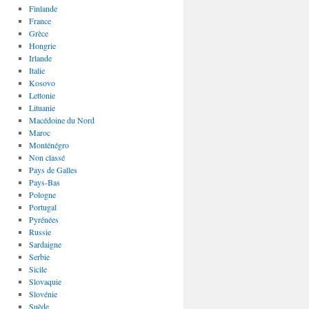
Finlande
France
Grèce
Hongrie
Irlande
Italie
Kosovo
Lettonie
Lituanie
Macédoine du Nord
Maroc
Monténégro
Non classé
Pays de Galles
Pays-Bas
Pologne
Portugal
Pyrénées
Russie
Sardaigne
Serbie
Sicile
Slovaquie
Slovénie
Suède