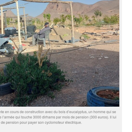
tente en cours de construction avec du bois d’eucalyptus, un homme qui se
de l’armée qui touche 3000 dirhams par mois de pension (300 euros). Il lui
ois de pension pour payer son cyclomoteur électrique.