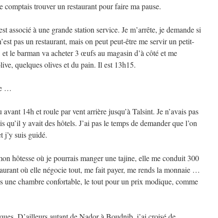
e comptais trouver un restaurant pour faire ma pause.
st associé à une grande station service. Je m’arrête, je demande si
’est pas un restaurant, mais on peut peut-être me servir un petit-
, et le barman va acheter 3 œufs au magasin d’à côté et me
ive, quelques olives et du pain. Il est 13h15.
se …
u avant 14h et roule par vent arrière jusqu’à Talsint. Je n’avais pas
s qu’il y avait des hôtels. J’ai pas le temps de demander que l’on
 j’y suis guidé.
mon hôtesse où je pourrais manger une tajine, elle me conduit 300
staurant où elle négocie tout, me fait payer, me rends la monnaie …
ans une chambre confortable, le tout pour un prix modique, comme
tiques. D’ailleurs autant de Nador à Boudnib, j’ai croisé de