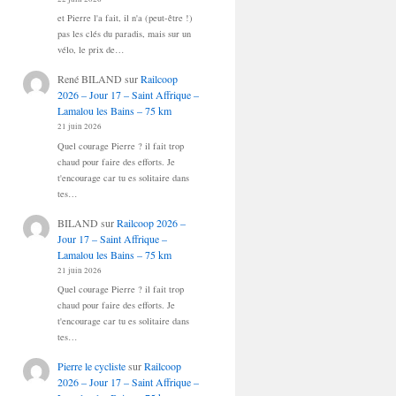
et Pierre l'a fait, il n'a (peut-être !)
pas les clés du paradis, mais sur un
vélo, le prix de…
René BILAND
sur
Railcoop
2026 – Jour 17 – Saint Affrique –
Lamalou les Bains – 75 km
21 juin 2026
Quel courage Pierre ? il fait trop
chaud pour faire des efforts. Je
t'encourage car tu es solitaire dans
tes…
BILAND
sur
Railcoop 2026 –
Jour 17 – Saint Affrique –
Lamalou les Bains – 75 km
21 juin 2026
Quel courage Pierre ? il fait trop
chaud pour faire des efforts. Je
t'encourage car tu es solitaire dans
tes…
Pierre le cycliste
sur
Railcoop
2026 – Jour 17 – Saint Affrique –