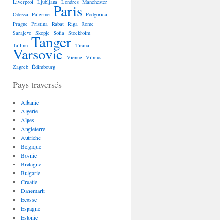
Liverpool
Ljubljana
Londres
Manchester
Paris
Odessa
Palerme
Podgorica
Prague
Pristina
Rabat
Riga
Rome
Sarajevo
Skopje
Sofia
Stockholm
Tanger
Tallinn
Tirana
Varsovie
Vienne
Vilnius
Zagreb
Édimbourg
Pays traversés
Albanie
Algérie
Alpes
Angleterre
Autriche
Belgique
Bosnie
Bretagne
Bulgarie
Croatie
Danemark
Écosse
Espagne
Estonie