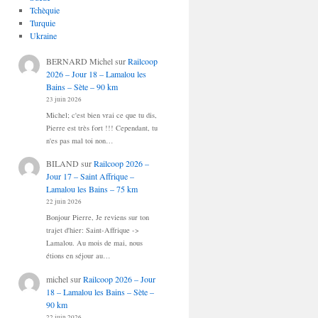
Tchèquie
Turquie
Ukraine
BERNARD Michel
sur
Railcoop
2026 – Jour 18 – Lamalou les
Bains – Sète – 90 km
23 juin 2026
Michel; c'est bien vrai ce que tu dis,
Pierre est très fort !!! Cependant, tu
n'es pas mal toi non…
BILAND
sur
Railcoop 2026 –
Jour 17 – Saint Affrique –
Lamalou les Bains – 75 km
22 juin 2026
Bonjour Pierre, Je reviens sur ton
trajet d'hier: Saint-Affrique ->
Lamalou. Au mois de mai, nous
étions en séjour au…
michel
sur
Railcoop 2026 – Jour
18 – Lamalou les Bains – Sète –
90 km
22 juin 2026