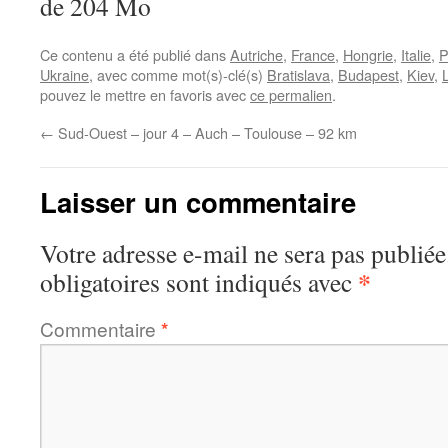
de 204 Mo
Ce contenu a été publié dans
Autriche
,
France
,
Hongrie
,
Italie
,
P
Ukraine
, avec comme mot(s)-clé(s)
Bratislava
,
Budapest
,
Kiev
,
pouvez le mettre en favoris avec
ce permalien
.
←
Sud-Ouest – jour 4 – Auch – Toulouse – 92 km
Laisser un commentaire
Votre adresse e-mail ne sera pas publiée
*
obligatoires sont indiqués avec
Commentaire
*