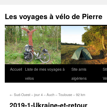
Aller
au
Les voyages à vélo de Pierre
contenu
Accueil
Liste de mes voyages à
Site amis
Si
vélos
algériens
Vé
←
Sud-Ouest – jour 4 – Auch – Toulouse – 92 km
2019-1-Ukraine-et-retour