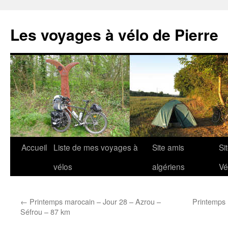
Aller
au
Les voyages à vélo de Pierre
contenu
Accueil
Liste de mes voyages à
Site amis
Si
vélos
algériens
Vé
←
Printemps marocain – Jour 28 – Azrou –
Printemps 
Séfrou – 87 km