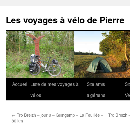
Aller
au
Les voyages à vélo de Pierre
contenu
Accueil
Liste de mes voyages à
Site amis
Si
vélos
algériens
Vé
←
Tro Breizh – jour 8 – Guingamp – La Feuillée –
Tro Breizh 
80 km